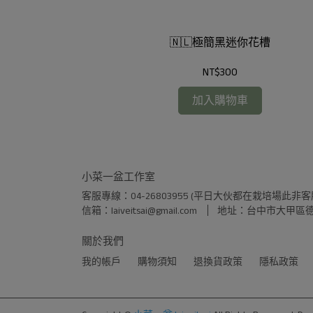
蜜薰衣草
🇳🇱極簡黑迷你花槽
NT$300
加入購物車
小菜一盆工作室
客服專線：04-26803955 (平日大伙都在栽培場此非客
信箱：laiveitsai@gmail.com
地址：台中市大甲區德
關於我們
我的帳戶
購物須知
退換貨政策
隱私政策