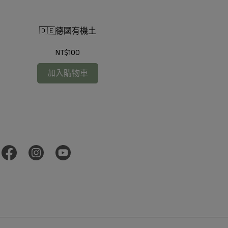
🇩🇪德國有機土
法國羽
NT$100
加入購物車