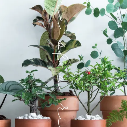
淡淡紫蘇香氣。
可以解毒補氣。
、整腸、恢復疲勞、促進食慾、瘦身等
曬乾燉雞湯、藥用、泡澡等
指指南
（提醒：一份訂單多盆相同小菜只會附一份綠手指指南、小菜小卡喔！）
大小不盡相同）
狀態的小菜。
，也會因
樣貌喔！