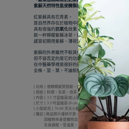
紫蘇天然特性能使醃製的梅子保有鮮甜，並多了份
紅紫蘇具有花青素，
是自然界存在於植物中的水溶性天然色素，
具有很強的
抗氧化
效果，抗老並養顏美容，
飲一杯檸檬紫蘇冰茶，還能健胃解暑，
感冒初期用紫蘇、薄荷葉兩者一起泡熱水當茶喝，
紫蘇的外表雖然不較其他香草討喜，
實用性，
但不容否定的是它的功效與
在中醫藥學裡是很好的藥用性香草，
全株、莖、葉，不論新鮮現摘、曬乾皆可食用。
[ 功效 ] 使眼睛疲勞放鬆、促進血液循環、抗老、美顏
[ 用途 ] 料理、生菜、泡茶、醃製梅子、釀酒醋、葉梗
[ 內容 ] 3.5 寸盆植苗(如上圖一）、小菜識別小卡、綠手
[ 尺寸 ] 3.5 吋盆植苗 (9 cm x 9 cm x 小菜狀況 )
[ 小菜狀況 ] 70-80 天大小植苗 (受天氣等自然因素小菜
[ 備註 ] 商品照片僅供示意，依當時的庫存狀況提供最好
因植物本身是獨特且無法複製的個體，即使品種相同
生長過程，受溫度、日照等季節變化有不完全相同的