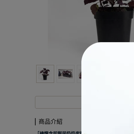
商品介紹
「總懷念起鄰居奶奶家釀製的紫蘇梅子」