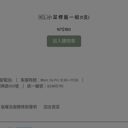
🇳🇱小 菜 標 籤 一 組 (5支)
NT$180
加入購物車
服電話)
客服時間：Mon. to Fri. 9:30~17:30
興路165號
統一編號：82405710
版權及服務條款聲明
回去買菜