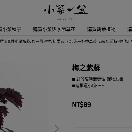
買小菜種子
購買小菜與季節草花
購買觀葉植物
購
貓無毒性小菜植栽
,
作一盤沙拉
,
初學者小菜
,
泡一杯香草茶
,
sale 年前特別折扣
,
梅之紫蘇
◼︎ 對於貓狗無毒性_寵物友善
◼︎這批還小唷～～
NT$89