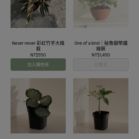
Never never 彩虹竹芋大植
One of a kind｜秘魯銀幣鐵
栽
線蕨
NT$550
NT$1,450
加入購物車
已售完