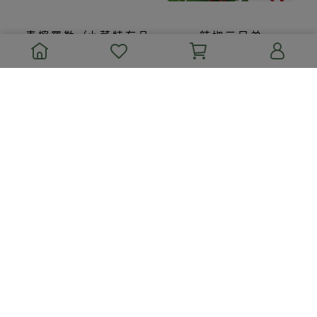
青 檸 羅 勒 （小 菜 特 有 品
辣 椒 三 兄 弟
種）
NT$99
NT$120
NT$225
NT$237
加入購物車
加入購物車
甜 不 辣 椒
鷹 の 爪 朝 天 椒
NT$79
NT$79