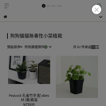
狗狗貓貓無毒性小菜植栽
預設排序
所有篩選條件
共 82 件商品
Peacock 孔雀竹芋 配 vibes
Ｍ (黃)套盆
NT$935