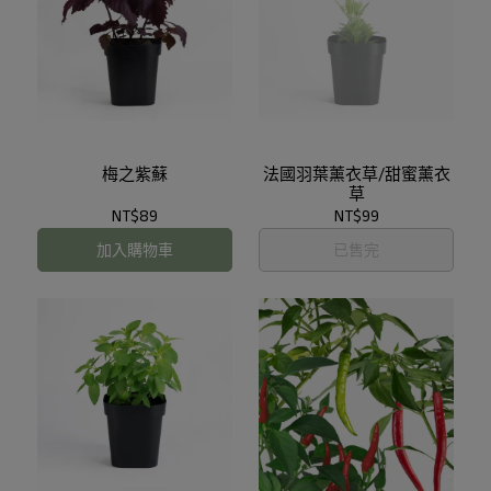
梅之紫蘇
法國羽葉薰衣草/甜蜜薰衣
草
NT$89
NT$99
加入購物車
已售完