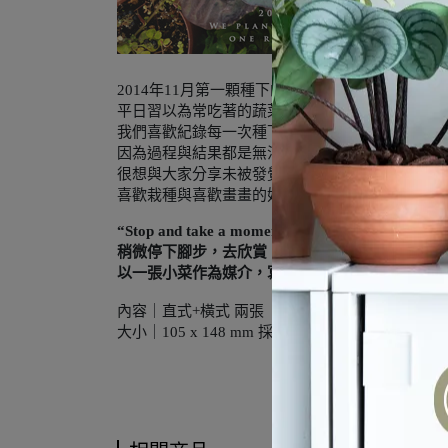
2014年11月第一顆種下的紫色高麗菜。
平日習以為常吃著的蔬菜，採收前的美麗不可言喻
我們喜歡紀錄每一次種下的菜，
因為過程與結果都是無法被複製。
很想與大家分享未被發覺的美，
喜歡栽種與喜歡畫畫的好朋友，一起完成了我們第
“Stop and take a moment to admire all the beautifu
稍微停下腳步，去欣賞、感謝那些 ＿ 每天覺得理
以一張小菜作為媒介，寫些話給心裡惦記的那些人
橫式 兩張
內容｜直式+
大小｜105 x 148 mm
採用 350 磅頂級象牙卡