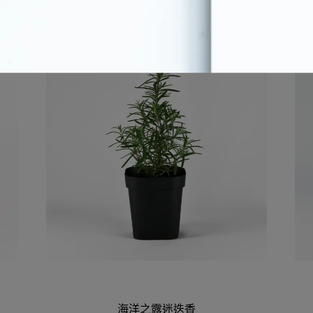
海洋之露迷迭香