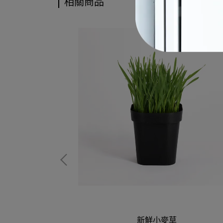
相關商品
你花槽
新鮮小麥草