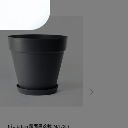
🇳🇱 Urban 霧面黑盆栽 (M/L/XL)
🇳