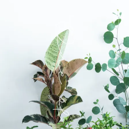
物盒&室內植栽加購後有代寫卡片服務」
～～