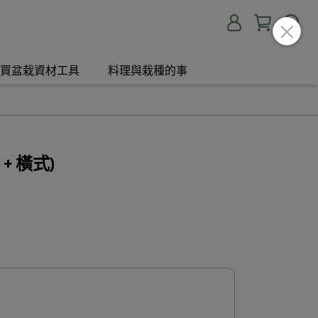
買盆栽資材工具
料理與栽種的事
+ 橫式)