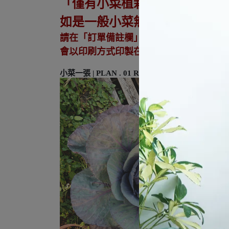
「僅有小菜植栽禮物盒&種子禮
如是一般小菜無代寫服務喔！
請在「訂單備註欄」
寫上
欲寫的文字內容
會以印刷方式印製在卡片上喔！
小菜一張 | PLAN . 01 RED CABBAGE