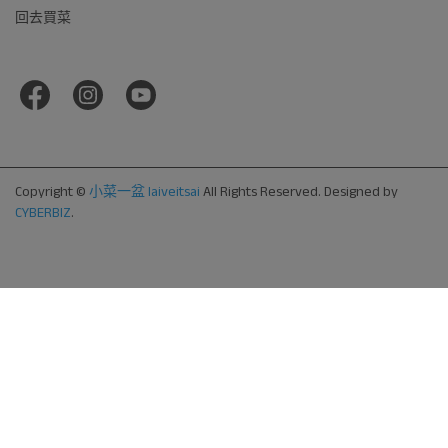
回去買菜
Copyright ©
小菜一盆 laiveitsai
All Rights Reserved.
Designed by
CYBERBIZ
.