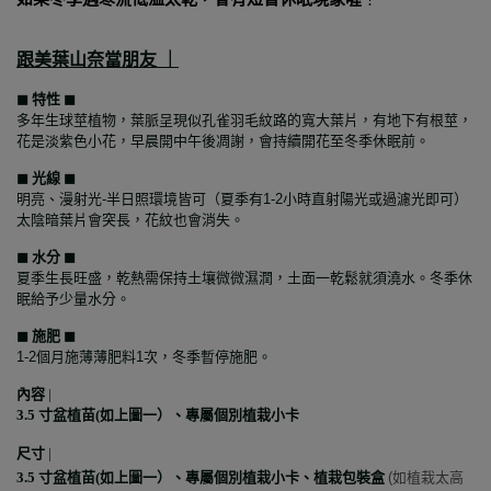
跟
美葉山奈
當朋友 ｜
◼︎ 特性 ◼︎
多年生球莖植物，葉脈呈現似孔雀羽毛紋路的寬大葉片，有地下有根莖，
花是淡紫色小花，早晨開中午後凋謝，會持續開花至冬季休眠前。
◼︎ 光線 ◼︎
明亮、漫射光-半日照環境皆可（夏季有1-2小時直射陽光或過濾光即可）
太陰暗葉片會突長，花紋也會消失。
◼︎ 水分 ◼︎
夏季生長旺盛，乾熱需保持土壤微微濕潤，土面一乾鬆就須澆水。冬季休
眠給予少量水分。
◼︎ 施肥 ◼︎
1-2個月施薄薄肥料1次，冬季暫停施肥。
內容
|
3.5 寸盆植苗(如上圖一）、專屬個別植栽小卡
尺寸
|
3.5 寸盆植苗(如上圖一）、專屬個別植栽小卡、植栽包裝盒
(
如植栽太高