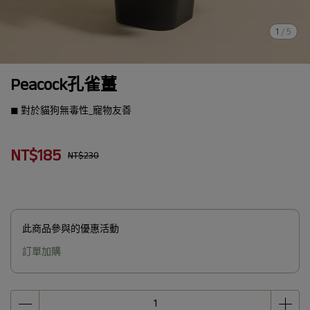
1
/
5
Peacock孔雀薑
◼︎ 對於貓狗無毒性_寵物友善
NT$185
NT$230
此商品參與的優惠活動
訂單加購