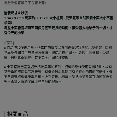
為避免傷害葉子不會蓋上蓋)
植栽尺寸＆狀況
|
9 cm x 9 cm x
總高約10-12 cm 大小植苗 (受天氣等自然因素小菜大小不盡
相同）
每盆小菜皆是培育至兩個月甚至更長的時間，接受著大地給予的一切，才
有今天的小菜
| 備註 |
●
商品照片僅供示意，依當時的庫存狀況提供最好狀態的小菜植栽。因植
物本身是獨特且無法複製個體，即使品種相同，也會因生長過程，受溫
度、日照等季節變化有不完全相同的樣貌喔！
●
小菜堅持
無毒栽培
無噴灑農藥的原則，肥料的施作使用有機肥料，故有
某些季節或遇濕度高天氣，有機介質融化味道有招來小飛蟲的可能性，但
不會影響植株健康與日後。收到發現小飛蟲，請把小菜放置在通風就會消
失。希望大家能了解這些自然的現象。
相關商品