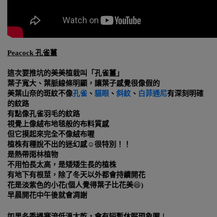
Peacock
孔雀薑
這次要推坑的美美植栽叫「孔雀薑」
葉子寬大、葉脈線條明顯，讓葉子感覺很像假的
美葉山奈的斑紋不像
孔雀
、
貓眼
、
斜紋
、
白菲通尼
有深刻明確
的紋路
有點像孔雀羽毛的紋路
視覺上像絨布地毯般的布料質感
但它摸起來完全不像絨布喔
植株有種說不出的迷幻感
☺️
很特別！！
是熱帶雨林植物
不用怕長太高，是矮矮生長的植株
有地下有根莖，除了冬天以外都會持續開花
花是淡紫色的小花
(
個人覺得葉子比花美
😆
)
早晨開花中午後就會凋謝
如果冬季遇寒流低溫太乾，會有短暫休眠現象喔
！