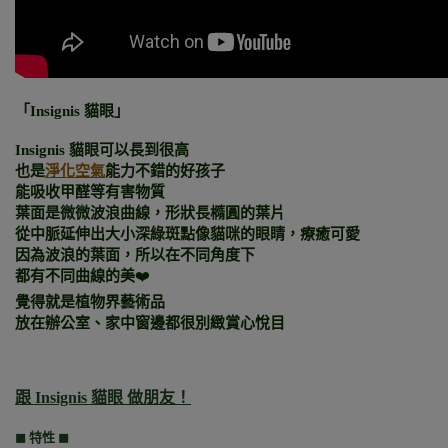
「Insignis 貓眼」
Insignis 貓眼可以長到很高
也是
淨化空氣
能力不錯
的好孩子
能吸收甲醛等有害物質
葉面是微微波浪曲線，形狀長橢圓的葉片
從中脈延伸出大小深綠斑點像貓咪的眼睛，療癒可愛
因為波浪的葉面，所以在不同角度下
都有不同曲線的美
❤️
覺得就是植物界藝術品
放在辦公室、家中窗邊都很別緻賞心悅目
跟 Insignis 貓眼
做朋友！
◼︎
特性 ◼︎