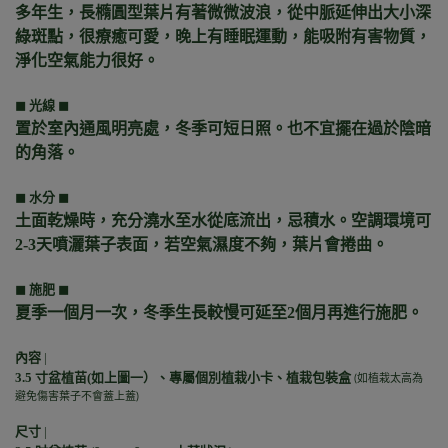
多年生，長橢圓型葉片有著微微波浪，從中脈延伸出大小深
綠斑點，很療癒可愛，晚上有睡眠運動，能吸附有害物質，
淨化空氣能力很好。
◼︎
光線 ◼︎
置於室內通風明亮處，冬季可短日照。也不宜擺在過於陰暗
的角落。
◼︎
水分 ◼︎
土面乾燥時，充分澆水至水從底流出，忌積水。空調環境可
2-3天噴灑葉子表面，若空氣濕度不夠，葉片會捲曲。
◼︎
施肥 ◼︎
夏季一個月一次，冬季生長較慢可延至2個月再進行施肥。
內容
|
3.5 寸盆植苗(如上圖一）、專屬個別植栽小卡、植栽包裝盒
(
如植栽太高為
避免傷害葉子不會蓋上蓋)
尺寸
|