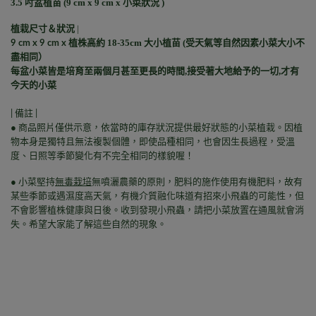
3.5 吋盆植苗 (9 cm x 9 cm x 小菜狀況 )
植栽尺寸＆狀況
|
18-35cm 大小植苗 (受天氣等自然因素小菜大小不
9 cm x 9 cm x 植株高約
盡相同）
每盆小菜皆是培育至兩個月甚至更長的時間,接受著大地給予的一切,才有
今天的小菜
| 備註 |
●
商品照片僅供示意，依當時的庫存狀況提供最好狀態的小菜植栽。因植
物本身是獨特且無法複製個體，即使品種相同，也會因生長過程，受溫
度、日照等季節變化有不完全相同的樣貌喔！
●
小菜堅持
無毒栽培
無噴灑農藥的原則，肥料的施作使用有機肥料，故有
某些季節或遇濕度高天氣，有機介質融化味道有招來小飛蟲的可能性，但
不會影響植株健康與日後。收到發現小飛蟲，請把小菜放置在通風就會消
失。希望大家能了解這些自然的現象。