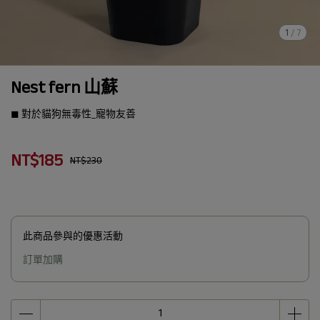
1
/
7
Nest fern 山蘇
◼︎ 對於貓狗無毒性_寵物友善
NT$185
NT$230
此商品參與的優惠活動
訂單加購