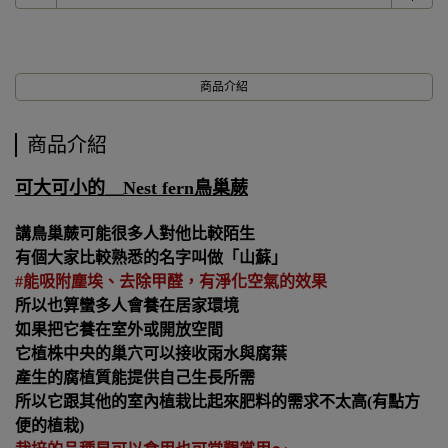
商品介紹
商品介紹
可大可小的＿Nest fern
鳥巢蕨
講鳥巢蕨可能很多人對他比較陌生
有個大家比較熟悉的名字叫做「山蘇」
#能吸附塵埃、去除甲醛，有淨化空氣的效果
所以也算蠻多人會養在居家環境
如果把它養在室外或開放空間
它植株中央的巢穴可以接收雨水與腐葉
產生的腐植質能提供自己生長所需
所以它跟其他的室內植栽比起來肥料的需求不太高
(有點方
便的植栽)