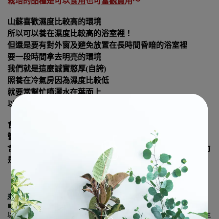
栽培的品種是可以
食用
也可
當觀賞
用～
山蘇喜歡濕度比較高的環境
所以可以養在濕度比較高的浴室裡！
但還是要有對外窗及避免放置在長時間昏暗的浴室裡
要一段時間拿去明亮的環境
我們就是這麼誠實憨厚
(
自誇
)
照養在冷氣房因為濕度比較低
就要常幫忙噴灑水在葉面上
以免葉子太乾邊緣枯黃
食用的話就建議要早點換大房子喔！
營養成分也很高
含鉀量高、維生素
A
、
C
等等能幫助造血，具有抗氧化能力
是個要看要吃皆可，能養很久的孩子～
來跟山蘇做朋友｜
◼︎
特性
◼︎
以輻射狀開展葉片，中央的巢穴可以接收雨水與腐葉，產生腐植質提供生