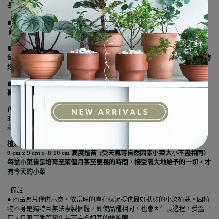
長所需。能吸附塵埃、去除甲醛，淨化空氣。
◼︎ 光線 ◼︎
耐陰性，明亮~半日照皆可。
◼︎ 水分 ◼︎
每次澆水澆透但不積水。冷氣房較乾燥可每幾天就噴濕葉子。土微微乾時
進行下次澆水。(當手指1節插進土感覺變乾且盆栽頭重腳輕時）
◼︎ 施肥 ◼︎
觀葉用2個月施1次少量肥，食用1個月施1次少量肥。
內容
|
3.5 寸盆植苗(如上圖一）、專屬個別植栽小卡、植栽包裝盒
(
如植栽太高為
避免傷害葉子不會蓋上蓋)
植栽尺寸＆狀況
|
9 cm x 9 cm x
8-10 cm 高度植苗 (受天氣等自然因素小菜大小不盡相同）
每盆小菜皆是培育至兩個月甚至更長的時間，接受著大地給予的一切，才
有今天的小菜
| 備註 |
●
商品照片僅供示意，依當時的庫存狀況提供最好狀態的小菜植栽。因植
物本身是獨特且無法複製個體，即使品種相同，也會因生長過程，受溫
度、日照等季節變化有不完全相同的樣貌喔！