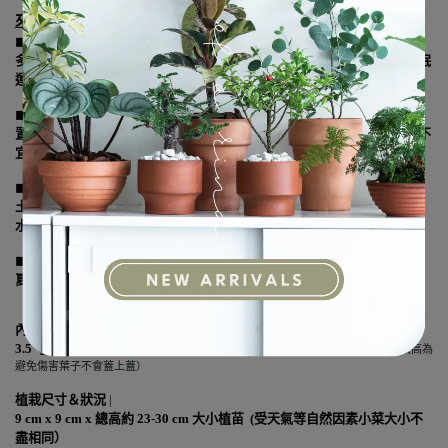
來跟大理石做朋友｜
◼︎
特性 ◼︎
多年生，每片葉子都像水彩畫出般美麗獨一無二。夜晚葉子會直立呈睡眠
運動。具耐陰性。
◼︎
光線 ◼︎
置於室內明亮處，冬季可短日照，除冬季以外勿放在陽光直射地方。也不
宜擺在過於陰暗的角落。
◼︎
水分 ◼︎
土面乾燥時，充分澆水至水從底流出，忌積水。冬季一星期約1-2次澆
水。乾燥天氣可用噴霧器噴葉子表面。
◼︎
施肥 ◼︎
夏季一個月一次，冬季生長較慢可延至2個月再進行施肥。
內容
|
3.5 寸盆植苗(如上圖一）、專屬個別植栽小卡、植栽包裝盒 （
如植栽太高為
避免傷害葉子不會蓋上蓋）
植栽尺寸＆狀況
|
9 cm x 9 cm x
總高約 23-30 cm 大小植苗 (受天氣等自然因素小菜大小不
盡相同）