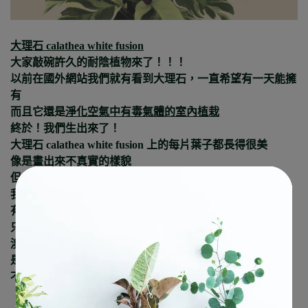
大理石 calathea white fusion
大家敲碗許久的耐陰植物來了！！！
以前在國外網站我們就有看到大理石，一直希望有一天能擁
有
而且它還是
淨化空氣中有毒氣體的室內植栽
終於！我們生出來了！
大理石 calathea white fusion 上的每片葉子都長得很美
像是畫出來不真實的樣貌
但它卻是千真萬確的存在
我想應該很難不喜歡它
有了它身邊根本就是多了件藝術品啊
😆
只要放在通風明亮的地方
澆水則是土乾了再澆水（冬季大概一週1-2次)
是很方便照顧的植栽
不用每天澆水但每次澆水也跟小菜一樣要澆透～