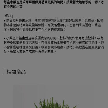
每盆小菜皆是培育至兩個月甚至更長的時間，接受著大地給予的一切，才
有今天的小菜
| 備註 |
●
商品照片僅供示意，依當時的庫存狀況提供最好狀態的小菜植栽。因植
物本身是獨特且無法複製個體，即使品種相同，也會因生長過程，受溫
度、日照等季節變化有不完全相同的樣貌喔！
●
小菜堅持
無毒栽培
無噴灑農藥的原則，肥料的施作使用有機肥料，故有
某些季節或遇濕度高天氣，有機介質融化味道有招來小飛蟲的可能性，但
不會影響植株健康與日後。收到發現小飛蟲，請把小菜放置在通風就會消
失。希望大家能了解這些自然的現象。
相關商品