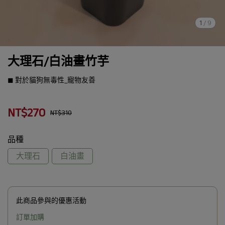
1
/
9
大理石/白油畫竹芋
◼︎ 對於貓狗無毒性_寵物友善
NT$270
NT$310
品種
大理石
白油畫
此商品參與的優惠活動
訂單加購