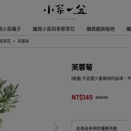
買小菜種子
購買小菜與季節草花
購買觀葉植物
購
菜草花
芙蓉菊
芙蓉菊
|限量| 不定期少量栽培的品項，
NT$145
NT$170
此商品參與的優惠活動