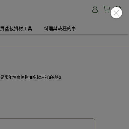
買盆栽資材工具
料理與栽種的事
不是常年培育植物 ◼︎象徵吉祥的植物