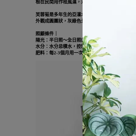
根在民間用作袪風濕，治風濕痺痛、胃寒疼痛
芙蓉菊是多年生的亞灌木，一盆就可以養很久～
外觀成圓團狀，灰綠色全裂或3-5裂的葉子，很像
照顧條件｜
陽光：半日照～全日照的環境
水分：水分忌積水，控制在一個指節土壤深度摸起
肥料：每2-3個月用一次長效性綜合肥料