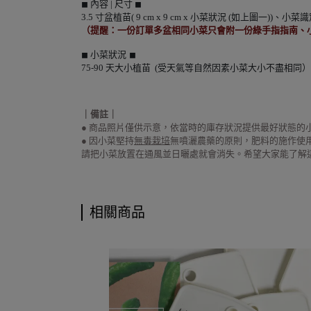
內容 |
尺寸
◼︎
◼︎
3.5 寸盆植苗( 9 cm x 9 cm x 小菜狀況 (如上圖一))
（提醒：一份訂單多盆相同小菜只會附一份綠手指指南、
小菜狀況
◼︎
◼︎
75-90 天大小植苗 (受天氣等自然因素小菜大小不盡相同）
｜備註｜
●
商品照片僅供示意，依當時的庫存狀況提供最好狀態的
●
因小菜堅持
無毒栽培
無噴灑農藥的原則，肥料的施作使
請把小菜放置在通風並日曬處就會消失。希望大家能了解
相關商品