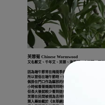
芙蓉菊 Chinese Wormwood
又名蘄艾、千年艾、芙蓉、海芙蓉、白芙蓉、玉芙
因為端午節常在梅雨季的前後，天氣變化大容易生
所以習俗在端午節時，會用香茅、榕枝、海芙蓉、
佩掛在門口作為驅邪的植物
小時候看著媽媽拜拜時也會有著這些植物
但長大後就較少看到這些習俗的傳承
芙蓉在民間被視為吉祥植物
葉入藥始載於《本草綱目》，能袪風濕、消腫毒，