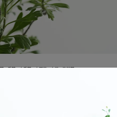
蓉、香菊、白香菊、白石艾、白艾、海芙蓉。
病
茉草等
治風寒感冒