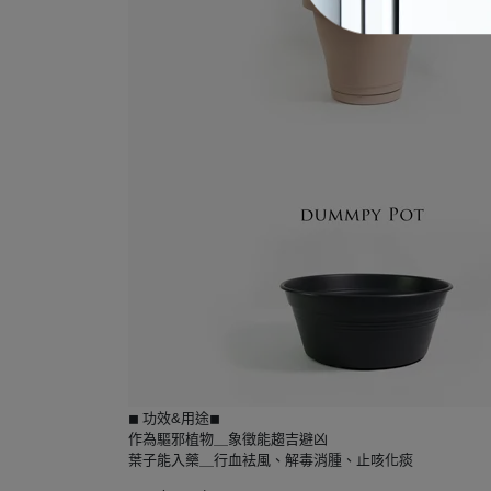
功效&
用途
◼︎
◼︎
作為驅邪植物＿象徵能趨吉避凶
葉子能入藥＿行血袪風、解毒消腫、止咳化痰