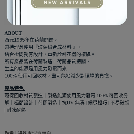
ABOUT
西元1965年在荷蘭開始，
秉持理念使用『環保綠合成材料 』，
結合極簡獨有設計，重新詮釋花器的樣貌。
所有產品皆在荷蘭製造，荷蘭品質把關，
生產的能源是用風力發電而來
100% 使用可回收材，盡可能地減少對環境的負擔。
產品特色
環保回收材質製造｜製造能源使用風力發電
100%
可回收分
解｜極簡設計｜荷蘭製造｜抗
UV
無毒
|
細緻輕巧
|
不易破損
|
耐凍耐熱
顏色
|
特殊處理霧面白