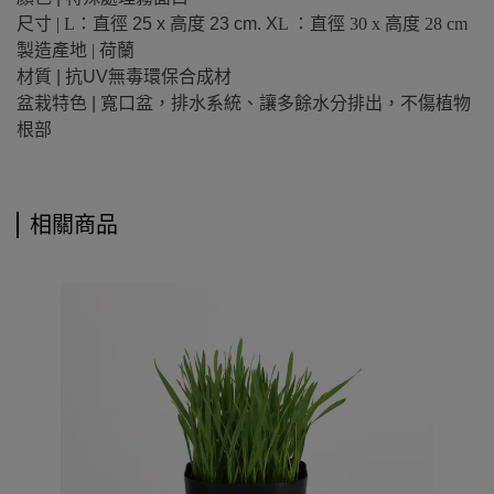
尺寸
| L
：
直徑
25 x
高度
23 cm. X
L ：
直徑
30 x
高度
28 cm
製造產地
|
荷蘭
材質
|
抗
UV
無毒環保合成材
盆栽特色
| 寬口盆，
排水系統、讓多餘水分排出，不傷植物
根部
相關商品