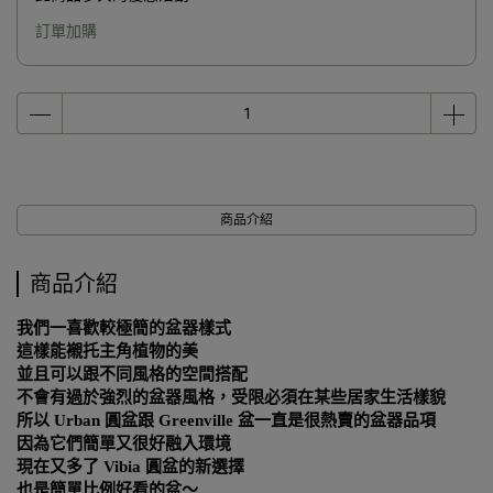
訂單加購
商品介紹
商品介紹
我們一喜歡較極簡的盆器樣式
這樣能襯托主角植物的美
並且可以跟不同風格的空間搭配
不會有過於強烈的盆器風格，受限必須在某些居家生活樣貌
所以
Urban
圓盆跟
Greenville
盆一直是很熱賣的盆器品項
因為它們簡單又很好融入環境
現在又多了
Vibia
圓盆的新選擇
也是簡單比例好看的盆～