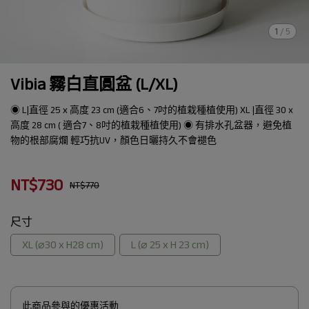
1
/
5
Vibia 霧白直圓盆 (L/XL)
◉ L|直徑 25 x 高度 23 cm (適合6、7吋的植栽種植使用) XL |直徑 30 x
高度 28 cm ( 適合7、8吋的植栽種植使用) ◉ 有排水孔盆器，避免植
物的根部腐爛 輕巧抗UV，顏色日曬持久不會褪色
NT$730
NT$770
尺寸
XL (⌀30 x H28 cm)
L (⌀ 25 x H 23 cm)
此商品參與的優惠活動