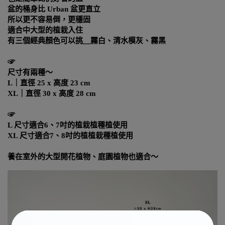
盆的桶身比
Urban
盆更直立
所以更不容易倒，更穩固
適合中大型的植栽入住
有三個經典顏色可以挑＿霧白、清水模灰、霧黑
☞
尺寸有兩種～
L
｜直徑
25 x
高度
23 cm
XL
｜直徑
30 x
高度
28 cm
☞
L
尺寸適合
6
、
7
吋的植栽植種植使用
XL
尺寸適合
7
、
8
吋的植植栽種植使用
養在室外的大型開花植物、庭園植物也適合～