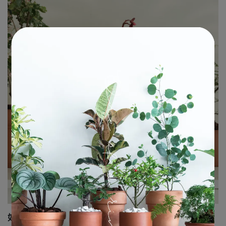
如何跟斑葉榆樹當盆友｜