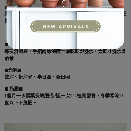
◼︎特性◼︎
細緻的小葉斑葉紋路，很適合作為小盆景植栽，天氣冷時斑
葉較白，夏季顏色比較綠
◼︎ 濕度與水分◼︎
每次澆濕透，手指兩節深度土壤乾乾即澆水，太乾才澆水會
落葉
◼︎光線◼︎
散射、折射光、半日照、全日照
◼︎ 施肥◼︎
1個月一次觀葉長效肥或2週一次1%植物營養，冬季寒流15
度以下不施肥。