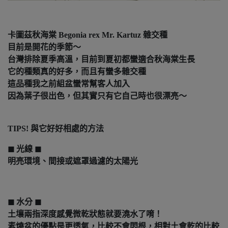
卡圖茲秋海棠 Begonia rex Mr. Kartuz 雜交種
目前是開花的季節～
台灣排除夏季高溫，目前到夏初都蠻適合秋海棠生長
它的種類真的好多，而且有蠻多雜交種
這品種我之前組盆蠻常幫客人加入
因為葉子很出色，但其實只有它自己時也很漂亮～
TIPS! 與它好好相處的方法
◼︎ 光線 ◼︎
明亮環境、間接或遮罩過濾的太陽光
◼︎ 水分 ◼︎
土壤兩指深度感覺微乾狀態就要澆水了唷！
素燒盆的優點是更透氣，比較不會悶根，相對土會乾的比較