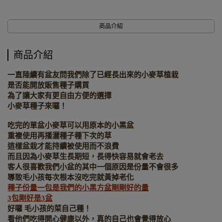
商品介紹
商品介紹
一直陸續有盆友問我們除了已經長出來的小麥草植栽
是否能開放販售種子購買
為了讓大家有更自由方便的選擇
小麥草種子來囉！
吃完的單盆小麥草可以用原本的小黑盆
重複使用再播灑種子種下次的草
這樣盆栽才能持續被使用而不浪費
而且因為小麥草生長期短，長得快容易就會老去
客人很喜歡我們小盆的其中一個原因是份量不會很多
導致毛小孩每次根本沒吃完就黃掉老化
種子份量一包是我們的小黑方盆剛剛好的量
3
包剛好是
3
盆
好囉 毛小孩的菜自己種！
看他們吃得開心健康以外，真的自己也會覺得放心