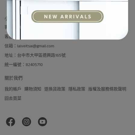
小菜一盆工作室
客服專線：04-26803955 (平日大伙都在栽培場此非客服電話)
客服時間：Mon. to Fri. 9:30~17:30
信箱：laiveitsai@gmail.com
地址：台中市大甲區德興路165號
統一編號：82405710
關於我們
我的帳戶
購物須知
退換貨政策
隱私政策
版權及服務條款聲明
回去買菜